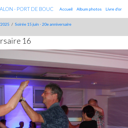
 SALON - PORT DE BOUC
Accueil
Album photos
Livre d'or
/2025
Soirée 15 juin - 20e anniversaire
ersaire 16