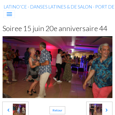
LATINO'CE - DANSES LATINES & DE SALON - PORT D
Soiree 15 juin 20e anniversaire 44
Retour