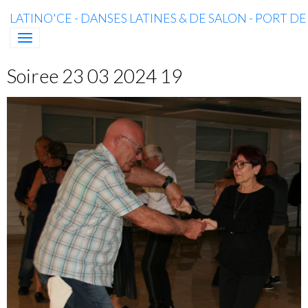
LATINO'CE - DANSES LATINES & DE SALON - PORT D
Soiree 23 03 2024 19